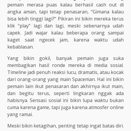
pemain merasa puas kalau berhasil cash out di
angka aman, tapi tetap penasaran, “Gimana kalau
bisa lebih tinggi lagi?” Pikiran ini bikin mereka terus
klik “play” lagi dan lagi, meski sebenarnya udah
capek. Jadi wajar kalau beberapa orang sampai
kaget saat ngecek jam, karena waktu udah
kebablasan.
Yang bikin gokil, banyak pemain juga suka
membagikan hasil ronde mereka di media sosial.
Timeline jadi penuh reaksi lucu, dramatis, atau kocak
dari orang-orang yang main Spaceman. Hal ini bikin
pemain lain ikut penasaran dan akhirnya ikut main,
dan begitu terus, seperti lingkaran nggak ada
habisnya. Sensasi sosial ini bikin lupa waktu bukan
cuma karena game, tapi juga karena atmosfer online
yang ramai.
Meski bikin ketagihan, penting tetap ingat batas diri.