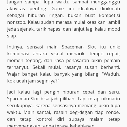
Jangan sampai lupa waktu sampai mengganggu
aktivitas penting. Game ini idealnya dinikmati
sebagai hiburan ringan, bukan buat kompetisi
nonstop. Kalau sudah merasa mulai keasikan, ambil
jeda sejenak, tarik napas, dan lanjut lagi kalau mood
siap.
Intinya, sensasi main Spaceman Slot itu unik:
kombinasi antara visual menarik, tempo cepat,
momen tegang, dan rasa penasaran bikin pemain
terhanyut. Sekali mulai, rasanya susah berhenti.
Wajar banget kalau banyak yang bilang, “Waduh,
kok udah jam segini ya?”
Jadi kalau lagi pengin hiburan cepat dan seru,
Spaceman Slot bisa jadi pilihan. Tapi tetap nikmatin
secukupnya, karena sensasinya memang bikin lupa
waktu. Main santai, rasain deg-degan tiap ronde,
dan tetap kontrol diri supaya malam tetap
menyenangkan tanpa terasa kebablasan.