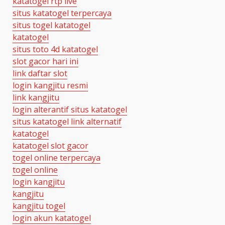
katatogel rtp live
situs katatogel terpercaya
situs togel katatogel
katatogel
situs toto 4d katatogel
slot gacor hari ini
link daftar slot
login kangjitu resmi
link kangjitu
login alterantif situs katatogel
situs katatogel link alternatif
katatogel
katatogel slot gacor
togel online terpercaya
togel online
login kangjitu
kangjitu
kangjitu togel
login akun katatogel