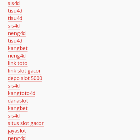
sis4d
tisu4d
tisu4d
sis4d
neng4d
tisu4d
kangbet
neng4d
link toto
link slot gacor
depo slot 5000
sis4d
kangtoto4d
danaslot
kangbet
sis4d
situs slot gacor
jayaslot
neng4d