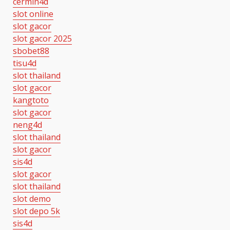
cermin4d
slot online
slot gacor
slot gacor 2025
sbobet88
tisu4d
slot thailand
slot gacor
kangtoto
slot gacor
neng4d
slot thailand
slot gacor
sis4d
slot gacor
slot thailand
slot demo
slot depo 5k
sis4d