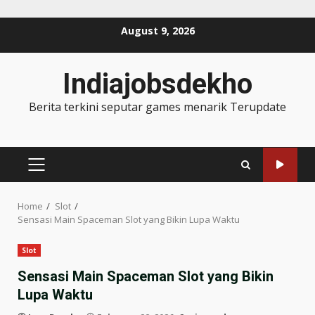
Skip
August 9, 2026
to
content
Indiajobsdekho
Berita terkini seputar games menarik Terupdate
PRIMARY
MENU
Home
Slot
Sensasi Main Spaceman Slot yang Bikin Lupa Waktu
Slot
Sensasi Main Spaceman Slot yang Bikin
Lupa Waktu