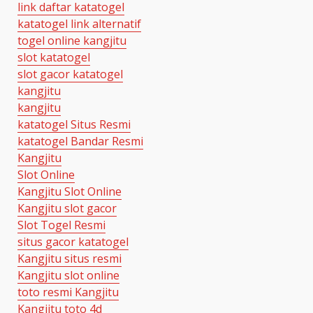
link daftar katatogel
katatogel link alternatif
togel online kangjitu
slot katatogel
slot gacor katatogel
kangjitu
kangjitu
katatogel Situs Resmi
katatogel Bandar Resmi
Kangjitu
Slot Online
Kangjitu Slot Online
Kangjitu slot gacor
Slot Togel Resmi
situs gacor katatogel
Kangjitu situs resmi
Kangjitu slot online
toto resmi Kangjitu
Kangjitu toto 4d