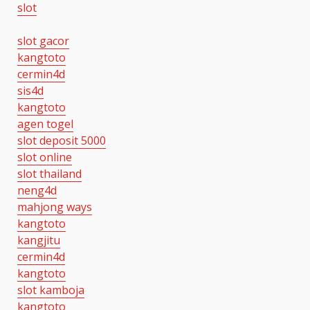
slot
slot gacor
kangtoto
cermin4d
sis4d
kangtoto
agen togel
slot deposit 5000
slot online
slot thailand
neng4d
mahjong ways
kangtoto
kangjitu
cermin4d
kangtoto
slot kamboja
kangtoto