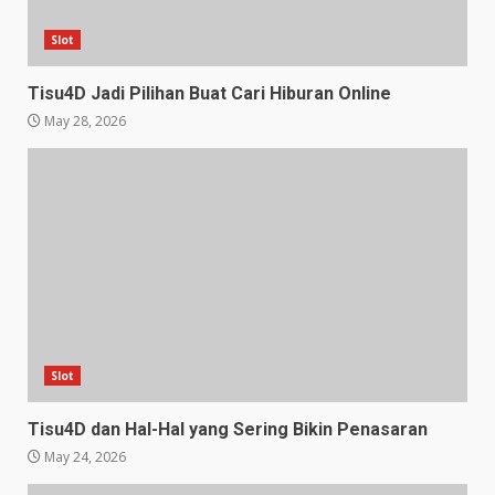
Slot
Tisu4D Jadi Pilihan Buat Cari Hiburan Online
May 28, 2026
Slot
Tisu4D dan Hal-Hal yang Sering Bikin Penasaran
May 24, 2026