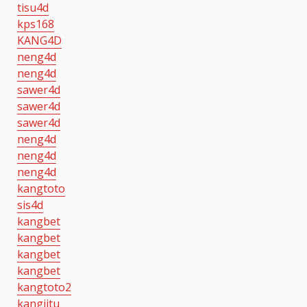
tisu4d
kps168
KANG4D
neng4d
neng4d
sawer4d
sawer4d
sawer4d
neng4d
neng4d
neng4d
kangtoto
sis4d
kangbet
kangbet
kangbet
kangbet
kangtoto2
kangjitu