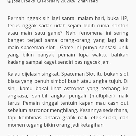
Jose Brooks
February 28, 2026
2 min read
Pernah nggak sih lagi santai malam hari, buka HP,
terus nggak sadar udah sejam lebih cuma nonton
atau main satu game? Nah, fenomena ini sering
banget terjadi sama orang-orang yang lagi asik
main
spaceman slot
. Game ini punya sensasi unik
yang bikin banyak pemain lupa waktu, bahkan
kadang sampai kaget sendiri pas ngecek jam.
Kalau dijelasin singkat, Spaceman Slot itu bukan slot
biasa yang penuh simbol buah atau angka tujuh. Di
sini, kamu bakal lihat astronot yang terbang ke
angkasa, sambil angka pengali (multiplier) naik
terus. Pemain tinggal tentuin kapan mau cash out
sebelum astronot menghilang. Kesannya sederhana,
tapi kombinasi antara grafik naik, efek suara, dan
momen tegang bikin orang jadi ketagihan.