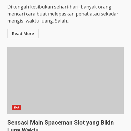
Di tengah kesibukan sehari-hari, banyak orang
mencari cara buat melepaskan penat atau sekadar
mengisi waktu luang. Salah...
Read More
Slot
Sensasi Main Spaceman Slot yang Bikin
Lupa Waktu