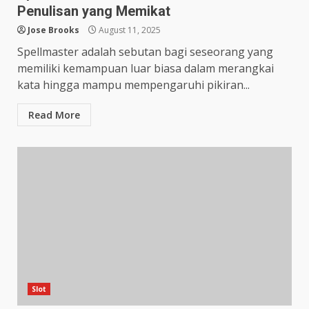
Penulisan yang Memikat
Jose Brooks
August 11, 2025
Spellmaster adalah sebutan bagi seseorang yang
memiliki kemampuan luar biasa dalam merangkai
kata hingga mampu mempengaruhi pikiran...
Read More
Slot