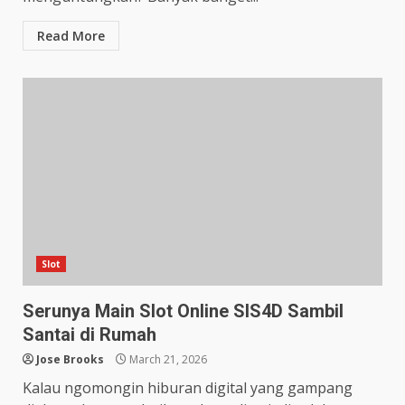
Read More
Slot
Serunya Main Slot Online SIS4D Sambil
Santai di Rumah
Jose Brooks
March 21, 2026
Kalau ngomongin hiburan digital yang gampang