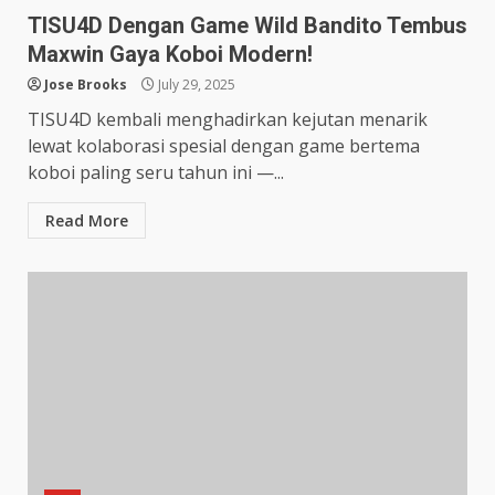
TISU4D Dengan Game Wild Bandito Tembus
Maxwin Gaya Koboi Modern!
Jose Brooks
July 29, 2025
TISU4D kembali menghadirkan kejutan menarik
lewat kolaborasi spesial dengan game bertema
koboi paling seru tahun ini —...
Read More