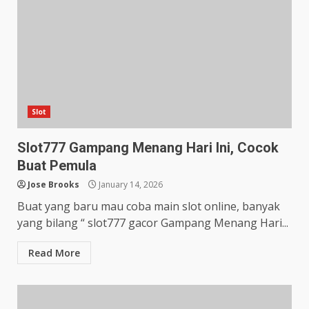
Slot
Slot777 Gampang Menang Hari Ini, Cocok
Buat Pemula
Jose Brooks
January 14, 2026
Buat yang baru mau coba main slot online, banyak
yang bilang “ slot777 gacor Gampang Menang Hari...
Read More