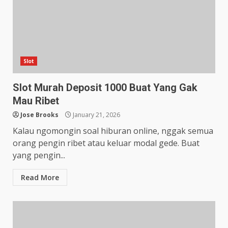
Slot
Slot Murah Deposit 1000 Buat Yang Gak
Mau Ribet
Jose Brooks
January 21, 2026
Kalau ngomongin soal hiburan online, nggak semua
orang pengin ribet atau keluar modal gede. Buat
yang pengin...
Read More