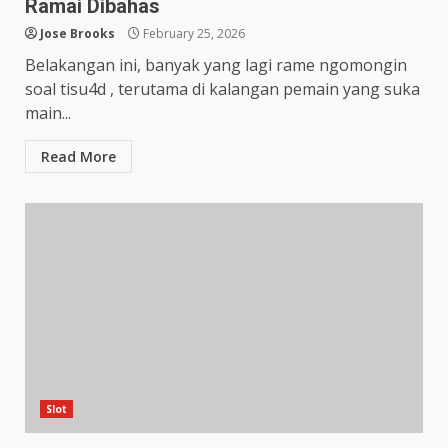
Ramai Dibahas
Jose Brooks
February 25, 2026
Belakangan ini, banyak yang lagi rame ngomongin
soal tisu4d , terutama di kalangan pemain yang suka
main...
Read More
Slot