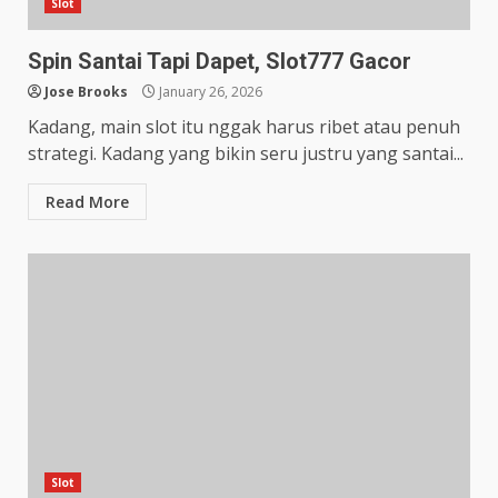
Slot
Spin Santai Tapi Dapet, Slot777 Gacor
Jose Brooks
January 26, 2026
Kadang, main slot itu nggak harus ribet atau penuh
strategi. Kadang yang bikin seru justru yang santai...
Read More
Slot