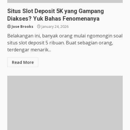
Situs Slot Deposit 5K yang Gampang
Diakses? Yuk Bahas Fenomenanya
Jose Brooks
January 24, 2026
Belakangan ini, banyak orang mulai ngomongin soal
situs slot deposit 5 ribuan. Buat sebagian orang,
terdengar menarik...
Read More