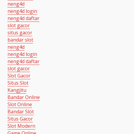
neng4d
neng4d login
neng4d daftar
slot gacor
situs gacor
bandar slot
neng4d
neng4d login
neng4d daftar
slot gacor
Slot Gacor
Situs Slot
Kangjitu
Bandar Online
Slot Online
Bandar Slot
Situs Gacor
Slot Modern
Game Online