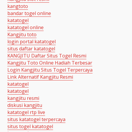
kangtoto
bandar togel online
katatogel
katatogel online
Kangjitu toto
login portal katatogel
situs daftar katatogel
KANGJITU Daftar Situs Togel Resmi
Kangjitu Toto Online Hadiah Terbesar
Login Kangjitu Situs Togel Terpercaya
Link Alternatif Kangjitu Resmi
katatogel
katatogel
kangjitu resmi
diskusi kangjitu
katatogel rtp live
situs katatogel terpercaya
situs togel katatogel