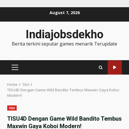
Skip
August 7, 2026
to
content
Indiajobsdekho
Berita terkini seputar games menarik Terupdate
PRIMARY
MENU
Home
Slot
TISU4D Dengan Game Wild Bandito Tembus Maxwin Gaya Koboi
Modern!
Slot
TISU4D Dengan Game Wild Bandito Tembus
Maxwin Gaya Koboi Modern!