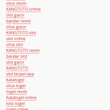
situs resmi
KANGTOTO online
slot gacor
bandar resmi
situs gacor
KANGTOTO slot
slot online
situs slot
KANGTOTO resmi
bandar slot
slot gacor
KANGTOTO
slot terpercaya
Katatogel
situs togel
togel resmi
Katatogel online
toto togel
togel online