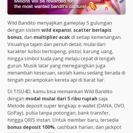
Wild Bandito menyajikan gameplay 5 gulungan
dengan sistem
wild expansi
,
scatter berlapis
bonus
, dan
multiplier acak
di setiap kemenangan.
Visualnya tajam dan penuh detail, mulai dari
karakter koboi bertopeng, pistol, karung uang,
hingga simbol kuda yang melaju cepat di tengah
gurun. Musik latar yang menegangkan juga
menambah keseruan, seolah kamu sedang berada di
tengah perampokan kereta api di barat liar.
Di TISU4D, kamu bisa memainkan Wild Bandito
dengan
modal mulai dari 5 ribu rupiah
saja.
Metode deposit super lengkap: e-wallet (DANA, OVO,
GoPay), pulsa tanpa potongan, bank transfer,
hingga QRIS instan. Untuk member baru, tersedia
bonus deposit 100%
, cashback harian, dan jackpot