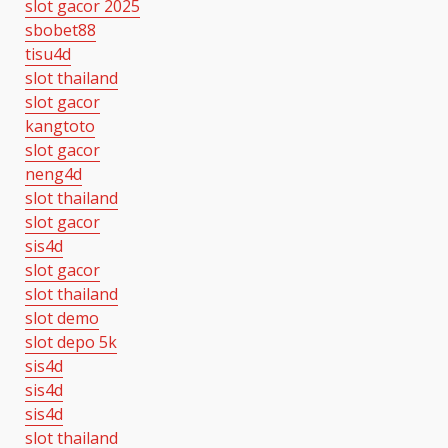
slot gacor 2025
sbobet88
tisu4d
slot thailand
slot gacor
kangtoto
slot gacor
neng4d
slot thailand
slot gacor
sis4d
slot gacor
slot thailand
slot demo
slot depo 5k
sis4d
sis4d
sis4d
slot thailand