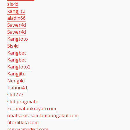
sis4d
kangjitu
aladin66
Sawer4d
Sawer4d
Kangtoto
Sis4d
Kangbet
Kangbet
Kangtoto2
Kangjitu
Neng4d
Tahun4d
slot777
slot pragmatic
kecamatankrayan.com
obatsakitasamlambungakut.com
fiforlifkita.com
rsgriyamedika.com