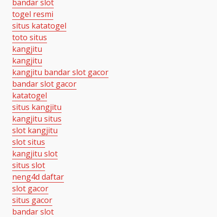
bandar slot
togel resmi
situs katatogel
toto situs
kangjitu
kangjitu
kangjitu bandar slot gacor
bandar slot gacor
katatogel
situs kangjitu
kangjitu situs
slot kangjitu
slot situs
kangjitu slot
situs slot
neng4d daftar
slot gacor
situs gacor
bandar slot