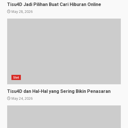
Tisu4D Jadi Pilihan Buat Cari Hiburan Online
May 28, 2026
Slot
Tisu4D dan Hal-Hal yang Sering Bikin Penasaran
May 24, 2026