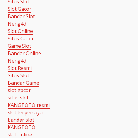
Situs Slot
Slot Gacor
Bandar Slot
Neng4d
Slot Online
Situs Gacor
Game Slot
Bandar Online
Neng4d
Slot Resmi
Situs Slot
Bandar Game
slot gacor
situs slot
KANGTOTO resmi
slot terpercaya
bandar slot
KANGTOTO
slot online