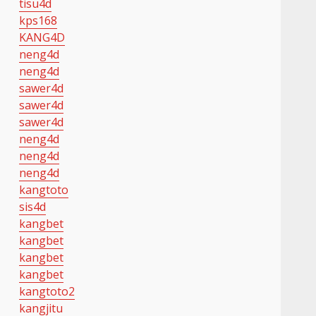
tisu4d
kps168
KANG4D
neng4d
neng4d
sawer4d
sawer4d
sawer4d
neng4d
neng4d
neng4d
kangtoto
sis4d
kangbet
kangbet
kangbet
kangbet
kangtoto2
kangjitu