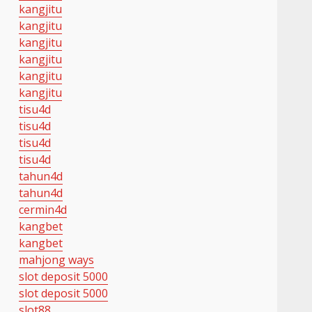
kangjitu
kangjitu
kangjitu
kangjitu
kangjitu
kangjitu
tisu4d
tisu4d
tisu4d
tisu4d
tahun4d
tahun4d
cermin4d
kangbet
kangbet
mahjong ways
slot deposit 5000
slot deposit 5000
slot88