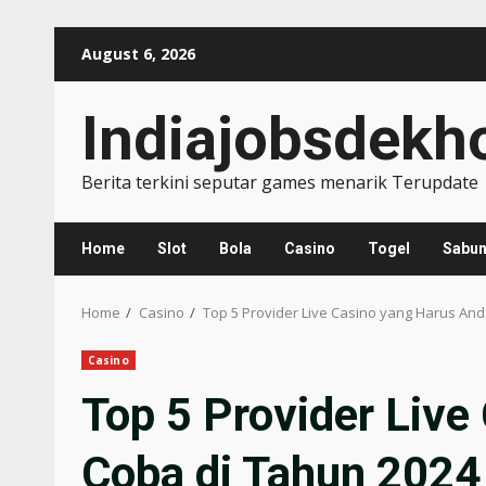
Skip
August 6, 2026
to
content
Indiajobsdekh
Berita terkini seputar games menarik Terupdate
Home
Slot
Bola
Casino
Togel
Sabu
Home
Casino
Top 5 Provider Live Casino yang Harus An
Casino
Top 5 Provider Live
Coba di Tahun 2024