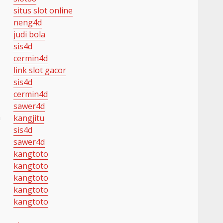
situs slot online
neng4d
judi bola
sis4d
cermin4d
link slot gacor
sis4d
cermin4d
sawer4d
n
kangjitu
sis4d
sawer4d
kangtoto
kangtoto
kangtoto
kangtoto
kangtoto