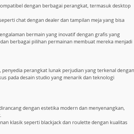
ompatibel dengan berbagai perangkat, termasuk desktop
 seperti chat dengan dealer dan tampilan meja yang bisa
ngalaman bermain yang inovatif dengan grafis yang
if dan berbagai pilihan permainan membuat mereka menjadi
, penyedia perangkat lunak perjudian yang terkenal denga
kus pada desain studio yang menarik dan teknologi
dirancang dengan estetika modern dan menyenangkan,
.
 klasik seperti blackjack dan roulette dengan kualitas