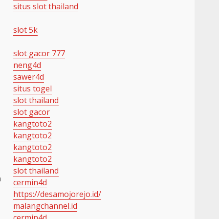
situs slot thailand
slot 5k
slot gacor 777
neng4d
sawer4d
situs togel
slot thailand
slot gacor
kangtoto2
kangtoto2
kangtoto2
kangtoto2
slot thailand
n
cermin4d
https://desamojorejo.id/
malangchannel.id
cermin4d