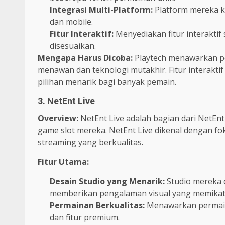
Integrasi Multi-Platform:
Platform mereka k
dan mobile.
Fitur Interaktif:
Menyediakan fitur interaktif
disesuaikan.
Mengapa Harus Dicoba:
Playtech menawarkan pe
menawan dan teknologi mutakhir. Fitur interakt
pilihan menarik bagi banyak pemain.
3. NetEnt Live
Overview:
NetEnt Live adalah bagian dari NetEnt
game slot mereka. NetEnt Live dikenal dengan fo
streaming yang berkualitas.
Fitur Utama:
Desain Studio yang Menarik:
Studio mereka 
memberikan pengalaman visual yang memikat
Permainan Berkualitas:
Menawarkan permainan
dan fitur premium.